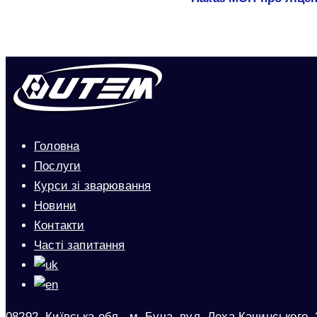
Головна
Послуги
Курси зі зварювання
Новини
Контакти
Часті запитання
08292, Київська обл., м. Буча, вул. Леха Качинського, 