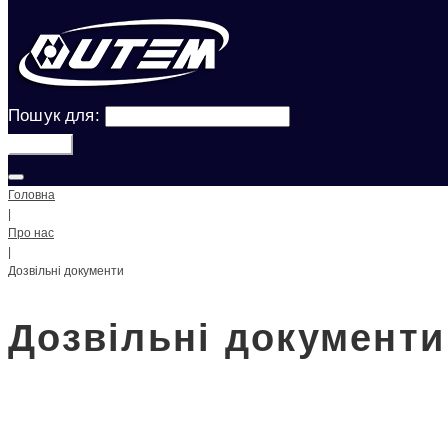
Пошук для:
Шукати!
Головна
|
Про нас
|
Дозвільні документи
Дозвільні документи