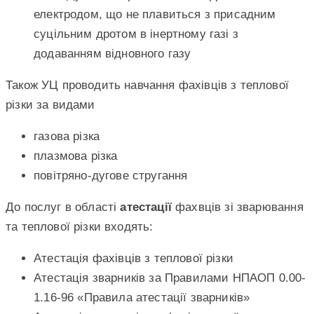
електродом, що не плавиться з присадним
суцільним дротом в інертному газі з
додаванням відновного газу
Також УЦ проводить навчання фахівців з теплової
різки за видами
газова різка
плазмова різка
повітряно-дугове стругання
До послуг в області
атестації
фахвців зі зварювання
та теплової різки входять:
Атестація фахівців з теплової різки
Атестація зварників за Правилами НПАОП 0.00-
1.16-96 «Правила атестації зварників»