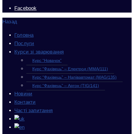
Facebook
Назад
Головна
Послуги
Курси зі зварювання
Курс “Новачок”
Курс “Фахівець” – Електрод (MMA/111)
Курс “Фахівець” – Напівавтомат (MAG/135)
Курс “Фахівець” – Аргон (TIG/141)
Новини
Контакти
Часті запитання