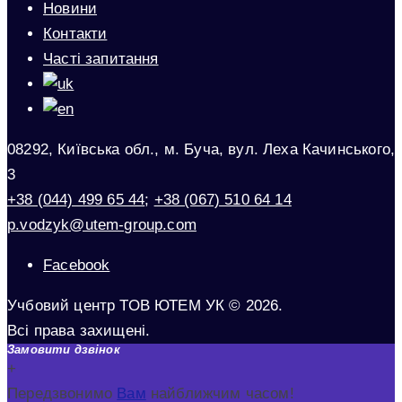
Новини
Контакти
Часті запитання
08292, Київська обл., м. Буча, вул. Леха Качинського,
3
+38 (044) 499 65 44
;
+38 (067) 510 64 14
p.vodzyk@utem-group.com
Facebook
Учбовий центр ТОВ ЮТЕМ УК © 2026.
Всі права захищені.
Замовити дзвінок
+
Передзвонимо
Вам
найближчим часом!