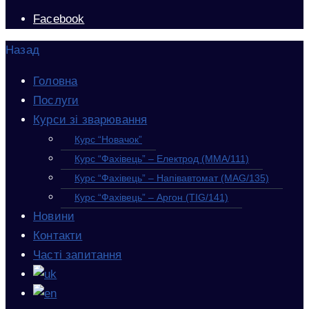
Facebook
Назад
Головна
Послуги
Курси зі зварювання
Курс “Новачок”
Курс “Фахівець” – Електрод (MMA/111)
Курс “Фахівець” – Напівавтомат (MAG/135)
Курс “Фахівець” – Аргон (TIG/141)
Новини
Контакти
Часті запитання