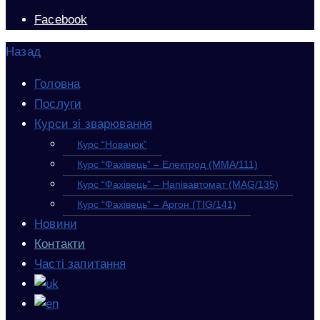
Facebook
Назад
Головна
Послуги
Курси зі зварювання
Курс “Новачок”
Курс “Фахівець” – Електрод (MMA/111)
Курс “Фахівець” – Напівавтомат (MAG/135)
Курс “Фахівець” – Аргон (TIG/141)
Новини
Контакти
Часті запитання