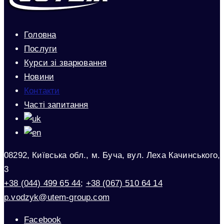
Головна
Послуги
Курси зі зварювання
Новини
Контакти
Часті запитання
08292, Київська обл., м. Буча, вул. Леха Качинського,
3
+38 (044) 499 65 44
;
+38 (067) 510 64 14
p.vodzyk@utem-group.com
Facebook