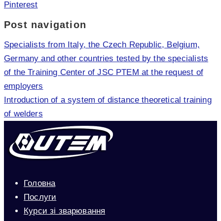
Pinterest
Post navigation
Specialists from Italy, the Czech Republic, Belgium,
Germany and other countries tested by the specialists
of the Training Center of JSC PTEM at the request of
employers
Introduction of a system of distance theoretical training
of welders
Головна
Послуги
Курси зі зварювання