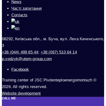
News
Часті запитання
Contacts
08292, Київська обл., м. Буча, вул. Леха Качинського,
3
+38 (044) 499 65 44
;
+38 (067) 510 64 14
p.vodzyk@utem-group.com
Facebook
Training center of JSC Pivdenteploenergomontazh ©
2026. All rights reserved.
Website development
CALL ME
+