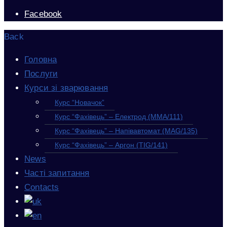
Facebook
Back
Головна
Послуги
Курси зі зварювання
Курс “Новачок”
Курс “Фахівець” – Електрод (MMA/111)
Курс “Фахівець” – Напівавтомат (MAG/135)
Курс “Фахівець” – Аргон (TIG/141)
News
Часті запитання
Contacts