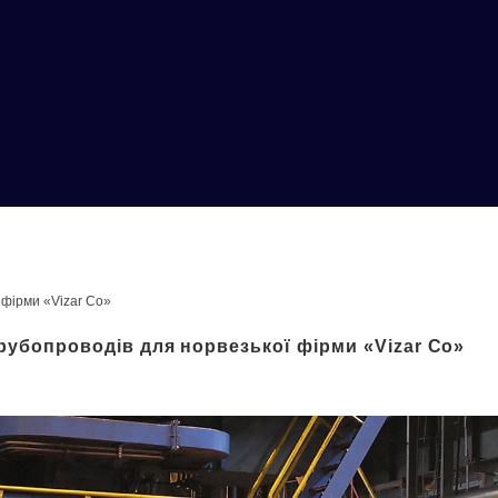
 фірми «Vizar Со»
рубопроводів для норвезької фірми «Vizar Со»