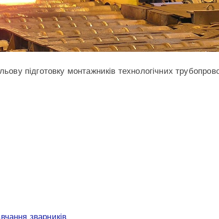
ільову підготовку монтажників технологічних трубопров
вчання зварників