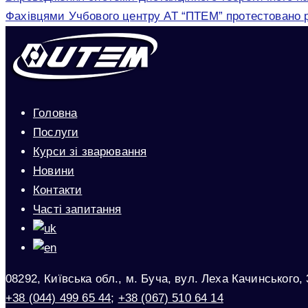
Фахівцями Учбового центру АТ “ПТЕМ” протестовано роб
Головна
Послуги
Курси зі зварювання
Новини
Контакти
Часті запитання
08292, Київська обл., м. Буча, вул. Леха Качинського, 
+38 (044) 499 65 44
;
+38 (067) 510 64 14