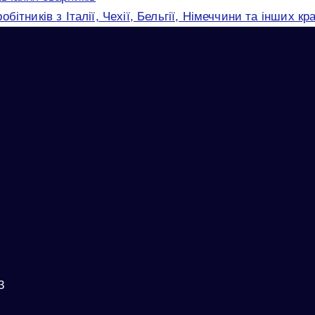
ітників з Італії, Чехії, Бельгії, Німеччини та інших к
3