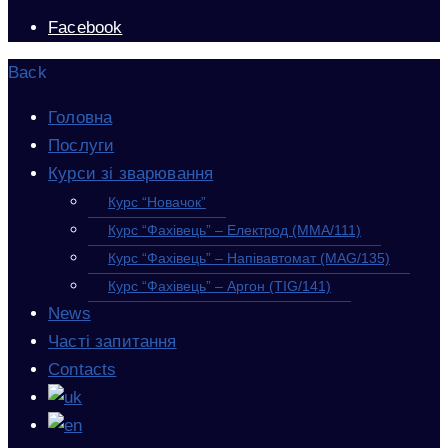
Facebook
Back
Головна
Послуги
Курси зі зварювання
Курс “Новачок”
Курс “Фахівець” – Електрод (MMA/111)
Курс “Фахівець” – Напівавтомат (MAG/135)
Курс “Фахівець” – Аргон (TIG/141)
News
Часті запитання
Contacts