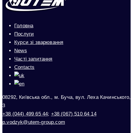
Головна
Послуги
Курси зі зварювання
News
Часті запитання
Contacts
08292, Київська обл., м. Буча, вул. Леха Качинського,
3
+38 (044) 499 65 44
;
+38 (067) 510 64 14
p.vodzyk@utem-group.com