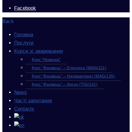
Facebook
Back
Головна
Послуги
Курси зі зварювання
Курс “Новачок”
Курс “Фахівець” – Електрод (MMA/111)
Курс “Фахівець” – Напівавтомат (MAG/135)
Курс “Фахівець” – Аргон (TIG/141)
News
Часті запитання
Contacts