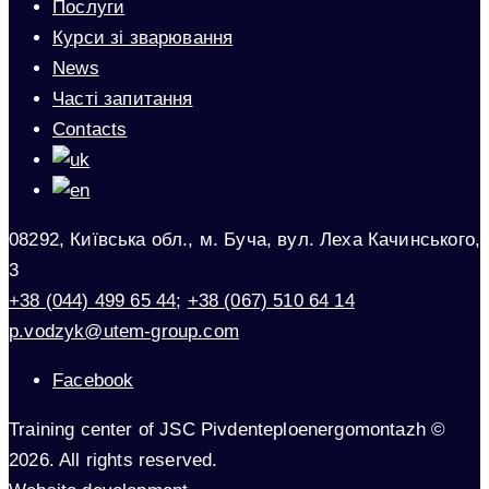
Послуги
Курси зі зварювання
News
Часті запитання
Contacts
08292, Київська обл., м. Буча, вул. Леха Качинського,
3
+38 (044) 499 65 44
;
+38 (067) 510 64 14
p.vodzyk@utem-group.com
Facebook
Training center of JSC Pivdenteploenergomontazh ©
2026. All rights reserved.