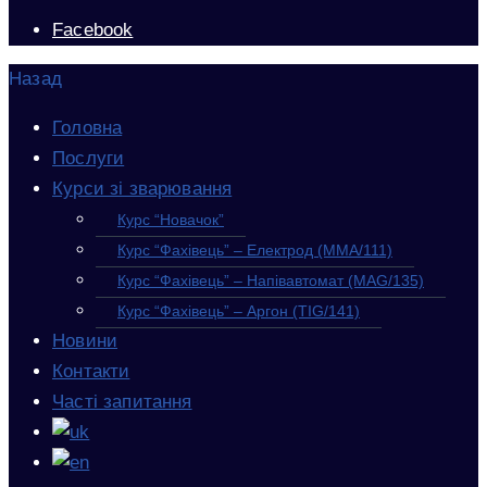
Facebook
Назад
Головна
Послуги
Курси зі зварювання
Курс “Новачок”
Курс “Фахівець” – Електрод (MMA/111)
Курс “Фахівець” – Напівавтомат (MAG/135)
Курс “Фахівець” – Аргон (TIG/141)
Новини
Контакти
Часті запитання