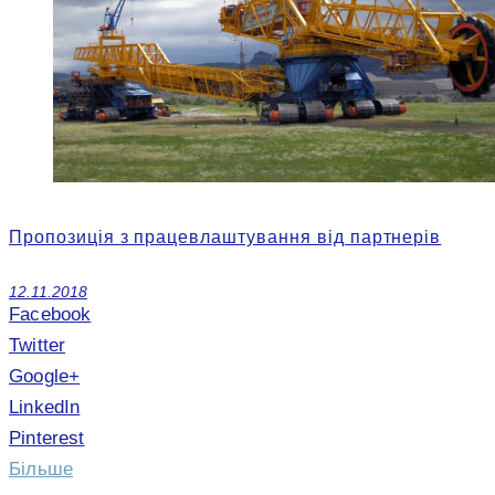
Пропозиція з працевлаштування від партнерів
12.11.2018
Facebook
Twitter
Google+
LinkedIn
Pinterest
Більше