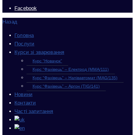
Facebook
Назад
Головна
Послуги
Курси зі зварювання
Курс “Новачок”
Курс “Фахівець” – Електрод (MMA/111)
Курс “Фахівець” – Напівавтомат (MAG/135)
Курс “Фахівець” – Аргон (TIG/141)
Новини
Контакти
Часті запитання