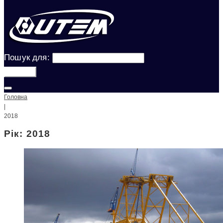
Пошук для:
Шукати!
Головна
|
2018
Рік: 2018