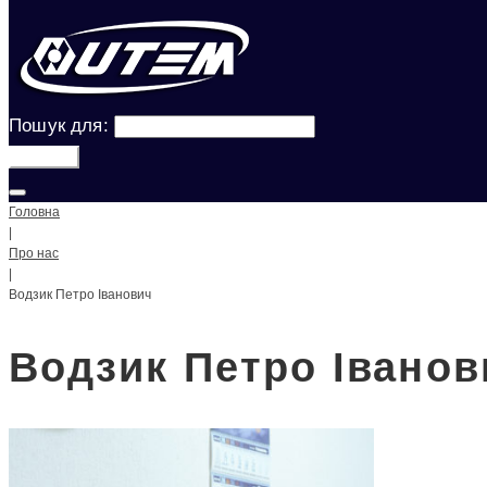
Пошук для:
Шукати!
Головна
|
Про нас
|
Водзик Петро Іванович
Водзик Петро Іванов