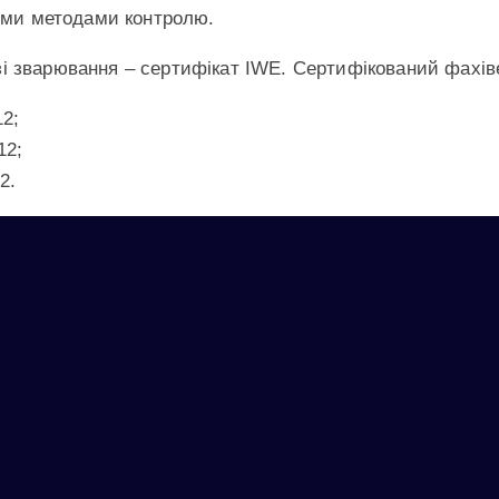
ними методами контролю.
і зварювання – сертифікат IWE. Сертифікований фахіве
12;
12;
2.