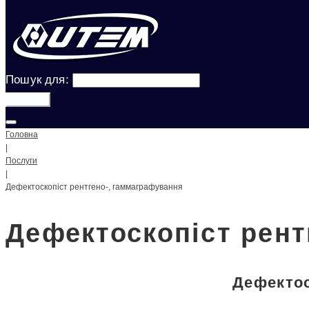
Пошук для:
Шукати!
Головна
|
Послуги
|
Дефектоскопіст рентгено-, гаммаграфування
Дефектоскопіст рент
Дефектос