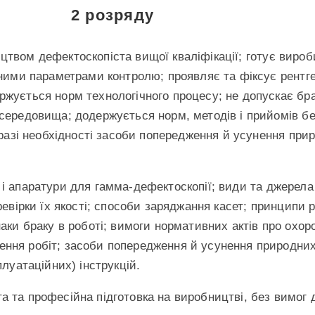
2 розряду
цтвом дефектоскопіста вищої кваліфікації; готує вироб
аними параметрами контролю; проявляє та фіксує рентге
жується норм технологічного процесу; не допускає брак
середовища; додержується норм, методів і прийомів без
в разі необхідності засоби попередження й усунення пр
к і апаратури для гамма-дефектоскопії; види та джерел
ревірки їх якості; способи заряджання касет; принципи р
наки браку в роботі; вимоги нормативних актів про охор
ення робіт; засоби попередження й усунення природни
плуатаційних) інструкцій.
а та професійна підготовка на виробництві, без вимог 