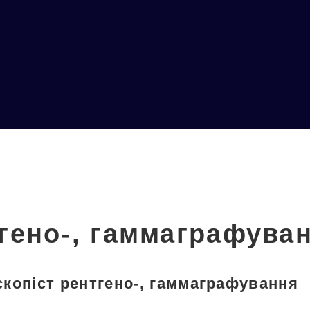
гено-, гаммаграфува
копіст рентгено-, гаммаграфування