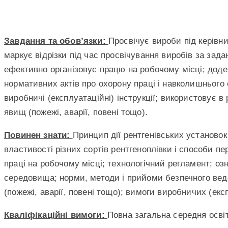
Завдання та обов’язки:
Просвічує вироби під керівни
маркує відрізки під час просвічування виробів за зад
ефективно організовує працю на робочому місці; додер
нормативних актів про охорону праці і навколишнього 
виробничі (експлуатаційні) інструкції; використовує 
явищ (пожежі, аварії, повені тощо).
Повинен знати:
Принцип дії рентгенівських установо
властивості різних сортів рентгеноплівки і способи пе
праці на робочому місці; технологічний регламент; оз
середовища; норми, методи і прийоми безпечного вед
(пожежі, аварії, повені тощо); вимоги виробничих (екс
Кваліфікаційні вимоги:
Повна загальна середня освіт