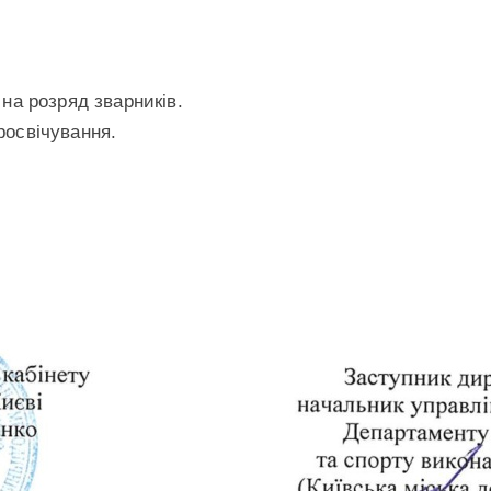
 на розряд зварників.
росвічування.