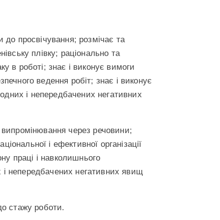
и до просвічування; розмічає та
нівську плівку; раціонально та
у в роботі; знає і виконує вимоги
печного ведення робіт; знає і виконує
иродних і непередбачених негативних
а випромінювання через речовини;
аціональної і ефективної організації
ону праці і навколишнього
х і непередбачених негативних явищ
до стажу роботи.