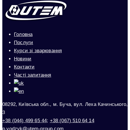
Головна
Послуги
Курси зі зварювання
Новини
Контакти
Часті запитання
08292, Київська обл., м. Буча, вул. Леха Качинського,
3
+38 (044) 499 65 44
;
+38 (067) 510 64 14
p.vodzyk@utem-group.com