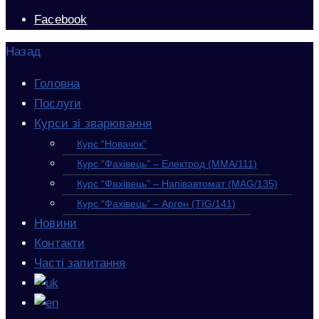
Facebook
Назад
Головна
Послуги
Курси зі зварювання
Курс “Новачок”
Курс “Фахівець” – Електрод (MMA/111)
Курс “Фахівець” – Напівавтомат (MAG/135)
Курс “Фахівець” – Аргон (TIG/141)
Новини
Контакти
Часті запитання