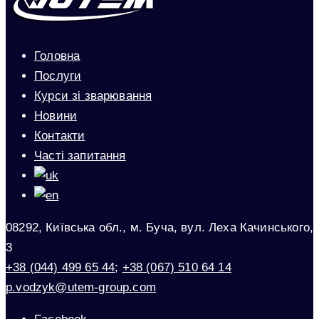
Головна
Послуги
Курси зі зварювання
Новини
Контакти
Часті запитання
08292, Київська обл., м. Буча, вул. Леха Качинського,
3
+38 (044) 499 65 44
;
+38 (067) 510 64 14
p.vodzyk@utem-group.com