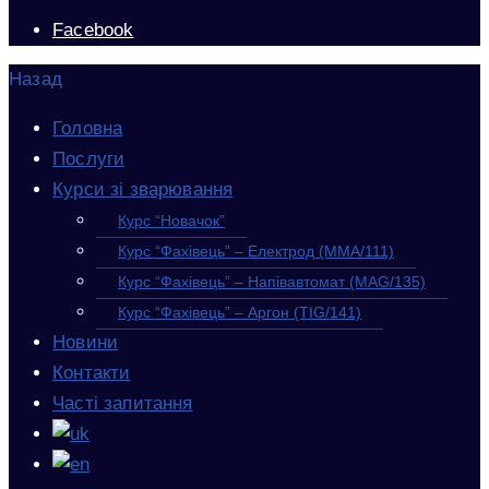
Facebook
Назад
Головна
Послуги
Курси зі зварювання
Курс “Новачок”
Курс “Фахівець” – Електрод (MMA/111)
Курс “Фахівець” – Напівавтомат (MAG/135)
Курс “Фахівець” – Аргон (TIG/141)
Новини
Контакти
Часті запитання